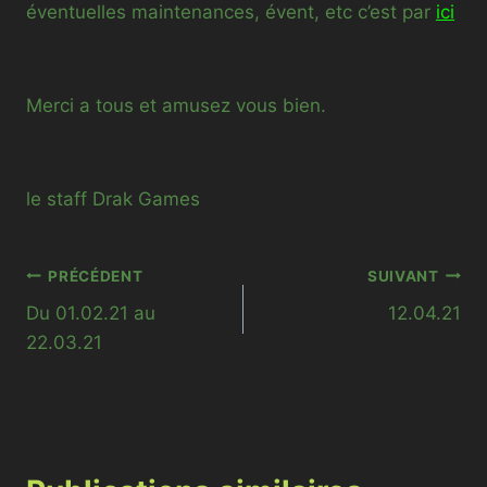
éventuelles maintenances, évent, etc c’est par
ici
Merci a tous et amusez vous bien.
le staff Drak Games
Navigation
PRÉCÉDENT
SUIVANT
Du 01.02.21 au
12.04.21
de
22.03.21
l’article