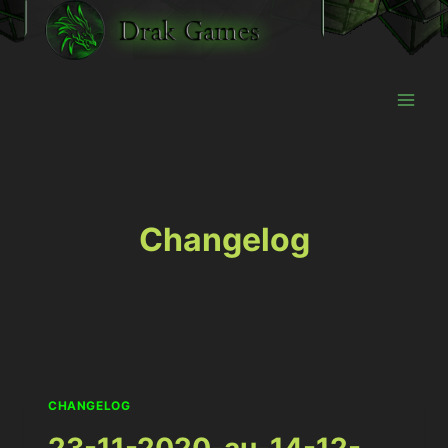
Aller
au
contenu
Changelog
CHANGELOG