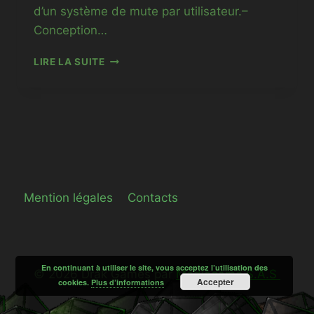
d’un système de mute par utilisateur.–
Conception…
17-
LIRE LA SUITE
10-
2020-
AU-
23-
11-
2020
Mention légales
Contacts
En continuant à utiliser le site, vous acceptez l’utilisation des
© 2026 Drak Games par
Mediegame S.A.S
Accepter
cookies.
Plus d’informations